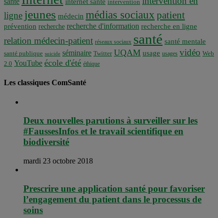
intervention en
santé
internet santé
intervention
jeunes
médias sociaux
patient
ligne
médecin
recherche d'information
prévention
recherche en ligne
recherche
santé
relation médecin-patient
santé mentale
réseaux sociaux
vidéo
UQAM
séminaire
usage
santé publique
Twitter
usages
Web
suicide
école d'été
YouTube
2.0
éthique
Les classiques ComSanté
Deux nouvelles parutions à surveiller sur les
#FaussesInfos et le travail scientifique en
biodiversité
mardi 23 octobre 2018
Prescrire une application santé pour favoriser
l’engagement du patient dans le processus de
soins