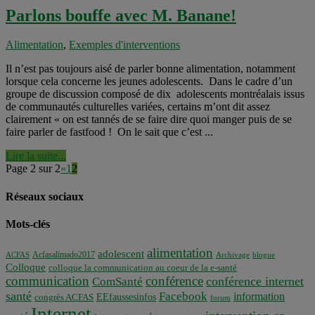
Parlons bouffe avec M. Banane!
Alimentation
,
Exemples d'interventions
Il n’est pas toujours aisé de parler bonne alimentation, notamment
lorsque cela concerne les jeunes adolescents. Dans le cadre d’un
groupe de discussion composé de dix adolescents montréalais issus
de communautés culturelles variées, certains m’ont dit assez
clairement « on est tannés de se faire dire quoi manger puis de se
faire parler de fastfood ! On le sait que c’est ...
Lire la suite...
Page 2 sur 2
«
1
2
Réseaux sociaux
Mots-clés
alimentation
adolescent
Acfasalimado2017
ACFAS
Archivage
blogue
Colloque
colloque la communication au coeur de la e-santé
communication
conférence
conférence internet
ComSanté
santé
Facebook
information
EEfaussesinfos
congrès ACFAS
forum
Internet