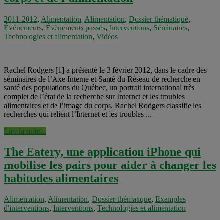
2011-2012
,
Alimentation
,
Alimentation
,
Dossier thématique
,
Événements
,
Évènements passés
,
Interventions
,
Séminaires
,
Technologies et alimentation
,
Vidéos
Rachel Rodgers [1] a présenté le 3 février 2012, dans le cadre des
séminaires de l’Axe Interne et Santé du Réseau de recherche en
santé des populations du Québec, un portrait international très
complet de l’état de la recherche sur Internet et les troubles
alimentaires et de l’image du corps. Rachel Rodgers classifie les
recherches qui relient l’Internet et les troubles ...
Lire la suite...
The Eatery, une application iPhone qui
mobilise les pairs pour aider à changer les
habitudes alimentaires
Alimentation
,
Alimentation
,
Dossier thématique
,
Exemples
d'interventions
,
Interventions
,
Technologies et alimentation