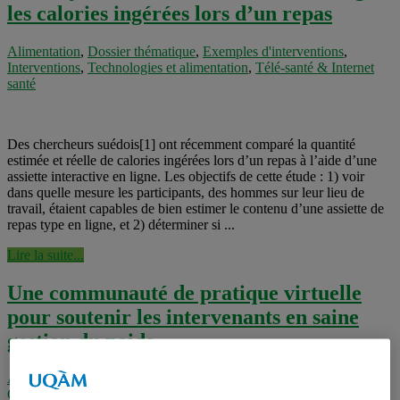
les calories ingérées lors d’un repas
Alimentation
,
Dossier thématique
,
Exemples d'interventions
,
Interventions
,
Technologies et alimentation
,
Télé-santé & Internet
santé
Des chercheurs suédois[1] ont récemment comparé la quantité
estimée et réelle de calories ingérées lors d’un repas à l’aide d’une
assiette interactive en ligne. Les objectifs de cette étude : 1) voir
dans quelle mesure les participants, des hommes sur leur lieu de
travail, étaient capables de bien estimer le contenu d’une assiette de
repas type en ligne, et 2) déterminer si ...
Lire la suite...
Une communauté de pratique virtuelle
pour soutenir les intervenants en saine
gestion du poids
Acfas 2012
,
Alimentation
,
Alimentation
,
Billets scientifiques
,
Colloques
,
Communautés de pratique
,
Communication médiatique