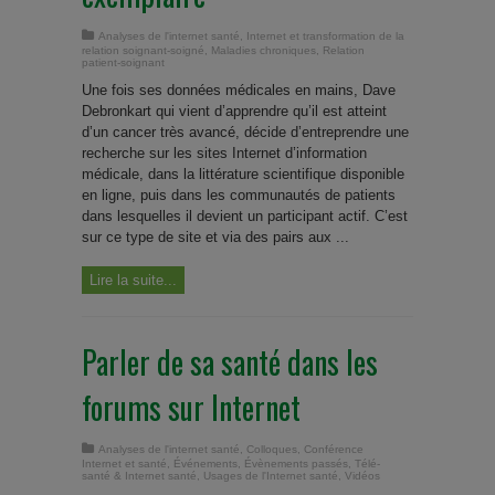
Analyses de l'internet santé
,
Internet et transformation de la
relation soignant-soigné
,
Maladies chroniques
,
Relation
patient-soignant
Une fois ses données médicales en mains, Dave
Debronkart qui vient d’apprendre qu’il est atteint
d’un cancer très avancé, décide d’entreprendre une
recherche sur les sites Internet d’information
médicale, dans la littérature scientifique disponible
en ligne, puis dans les communautés de patients
dans lesquelles il devient un participant actif. C’est
sur ce type de site et via des pairs aux ...
Lire la suite...
Parler de sa santé dans les
forums sur Internet
Analyses de l'internet santé
,
Colloques
,
Conférence
Internet et santé
,
Événements
,
Évènements passés
,
Télé-
santé & Internet santé
,
Usages de l'Internet santé
,
Vidéos