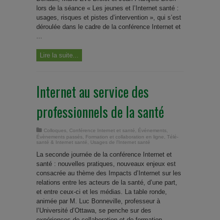
lors de la séance « Les jeunes et l’Internet santé :
usages, risques et pistes d’intervention », qui s’est
déroulée dans le cadre de la conférence Internet et
...
Lire la suite...
Internet au service des
professionnels de la santé
Colloques
,
Conférence Internet et santé
,
Événements
,
Évènements passés
,
Formation et collaboration en ligne
,
Télé-
santé & Internet santé
,
Usages de l'Internet santé
La seconde journée de la conférence Internet et
santé : nouvelles pratiques, nouveaux enjeux est
consacrée au thème des Impacts d’Internet sur les
relations entre les acteurs de la santé, d’une part,
et entre ceux-ci et les médias. La table ronde,
animée par M. Luc Bonneville, professeur à
l’Université d’Ottawa, se penche sur des
expériences de collaboration et de formation ...