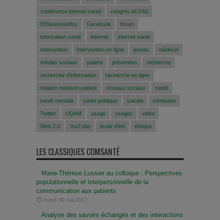
conférence internet santé
congrès ACFAS
EEfaussesinfos
Facebook
forum
information santé
Internet
internet santé
intervention
intervention en ligne
jeunes
médecin
médias sociaux
patient
prévention
recherche
recherche d'information
recherche en ligne
relation médecin-patient
réseaux sociaux
santé
santé mentale
santé publique
suicide
séminaire
Twitter
UQAM
usage
usages
vidéo
Web 2.0
YouTube
école d'été
éthique
LES CLASSIQUES COMSANTÉ
Marie-Thérèse Lussier au colloque : Perspectives
populationnelle et interpersonnelle de la
communication aux patients
mardi 30 mai 2017
Analyse des savoirs échangés et des interactions