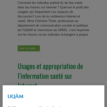
Comment les individus parlent-ils de leur santé
dans les forums sur Internet ? Quel est le profil des
usagers qui fréquentent ces espaces de
discussion? Lors de la conférence Internet et
santé, Mme Christine Thoër, professeure au
département de communication sociale et publique
de l’UQAM et chercheure au GRMS, s’est exprimée
sur les forums où les individus échangent à propos
...
Lire la suite...
Usages et appropriation de
l’information santé sur
Internet
Colloques
,
Conférence Internet et santé
,
Événements
,
Évènements passés
,
Télé-santé & Internet santé
,
Usages de
l'Internet santé
,
Vidéos