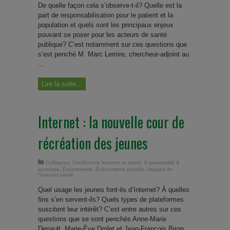
De quelle façon cela s’observe-t-il? Quelle est la
part de responsabilisation pour le patient et la
population et quels sont les principaux enjeux
pouvant se poser pour les acteurs de santé
publique? C’est notamment sur ces questions que
s’est penché M. Marc Lemire, chercheur-adjoint au
...
Lire la suite...
Internet : la nouvelle cour de
récréation des jeunes
Colloques
,
Conférence Internet et santé
,
E-parentalité &
jeunesse
,
Événements
,
Évènements passés
,
Usages de
l'Internet santé
Quel usage les jeunes font-ils d’Internet? À quelles
fins s’en servent-ils? Quels types de plateformes
suscitent leur intérêt? C’est entre autres sur ces
questions que se sont penchés Anne-Marie
Denault, Marie-Ève Drolet et Jean-François Biron