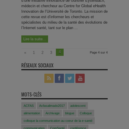
d’une initiative innovatrice de Gunther Eysenbach,
médecin et chercheur au Centre for Global eHealth
Innovation de l’Université de Toronto. La mission de
cette revue est d’informer les chercheurs et
spécialistes du milieu de la santé des évolutions de
l’Internet santé, tant sur le plan ...
Lire la suite...
4
«
1
2
3
Page 4 sur 4
RÉSEAUX SOCIAUX
MOTS-CLÉS
ACFAS
Acfasalimado2017
adolescent
alimentation
Archivage
blogue
Colloque
colloque la communication au coeur de la e-santé
communication
ComSanté
conférence