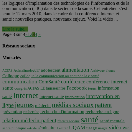
les logiques d’implantation des technologies de l’information et de la
communication (TIC) dans le secteur de la santé. Cet entretien s’est
tenu le 12 mars 2010, dans le cadre de la conférence Internet et
santé : nouvelles pratiques, nouveaux enjeux. Voici la vidéo ...
Lire la suite...
Page 3 sur 4
«
1
2
3
4
»
Réseaux sociaux
Mots-clés
alimentation
adolescent
Acfasalimado2017
ACFAS
Archivage
blogue
Colloque
colloque la communication au coeur de la e-santé
communication
conférence
conférence internet
ComSanté
santé
Facebook
information
EEfaussesinfos
congrès ACFAS
forum
Internet
intervention en
santé
internet santé
intervention
jeunes
médias sociaux
patient
ligne
médecin
recherche d'information
prévention
recherche en ligne
recherche
santé
relation médecin-patient
santé mentale
réseaux sociaux
vidéo
UQAM
séminaire
usage
santé publique
Twitter
usages
Web
suicide