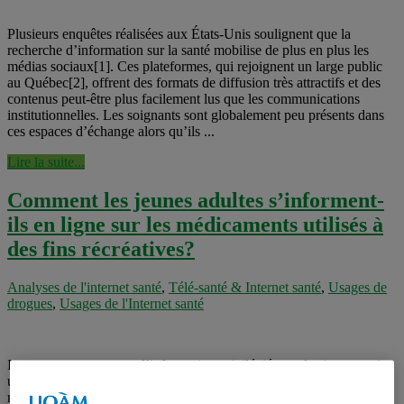
Plusieurs enquêtes réalisées aux États-Unis soulignent que la
recherche d’information sur la santé mobilise de plus en plus les
médias sociaux[1]. Ces plateformes, qui rejoignent un large public
au Québec[2], offrent des formats de diffusion très attractifs et des
contenus peut-être plus facilement lus que les communications
institutionnelles. Les soignants sont globalement peu présents dans
ces espaces d’échange alors qu’ils ...
Lire la suite...
Comment les jeunes adultes s’informent-
ils en ligne sur les médicaments utilisés à
des fins récréatives?
Analyses de l'internet santé
,
Télé-santé & Internet santé
,
Usages de
drogues
,
Usages de l'Internet santé
Internet est une source d’information privilégiée par les jeunes qui
utilisent des médicaments hors du cadre médical, à des fins de
recherche de sensations ou d’amélioration de la performance