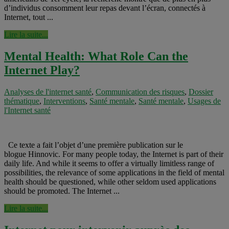
d’individus consomment leur repas devant l’écran, connectés à
Internet, tout ...
Lire la suite...
Mental Health: What Role Can the
Internet Play?
Analyses de l'internet santé
,
Communication des risques
,
Dossier
thématique
,
Interventions
,
Santé mentale
,
Santé mentale
,
Usages de
l'Internet santé
Ce texte a fait l’objet d’une première publication sur le
blogue Hinnovic. For many people today, the Internet is part of their
daily life. And while it seems to offer a virtually limitless range of
possibilities, the relevance of some applications in the field of mental
health should be questioned, while other seldom used applications
should be promoted. The Internet ...
Lire la suite...