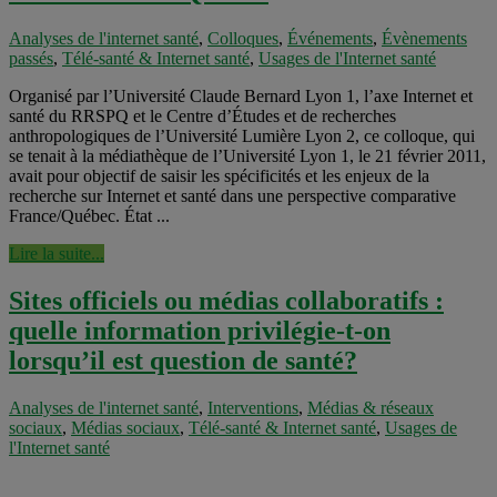
Analyses de l'internet santé
,
Colloques
,
Événements
,
Évènements
passés
,
Télé-santé & Internet santé
,
Usages de l'Internet santé
Organisé par l’Université Claude Bernard Lyon 1, l’axe Internet et
santé du RRSPQ et le Centre d’Études et de recherches
anthropologiques de l’Université Lumière Lyon 2, ce colloque, qui
se tenait à la médiathèque de l’Université Lyon 1, le 21 février 2011,
avait pour objectif de saisir les spécificités et les enjeux de la
recherche sur Internet et santé dans une perspective comparative
France/Québec. État ...
Lire la suite...
Sites officiels ou médias collaboratifs :
quelle information privilégie-t-on
lorsqu’il est question de santé?
Analyses de l'internet santé
,
Interventions
,
Médias & réseaux
sociaux
,
Médias sociaux
,
Télé-santé & Internet santé
,
Usages de
l'Internet santé