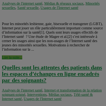
Analyses de l'internet santé
,
Médias & réseaux sociaux
,
Minorités
sexuelles
,
Santé sexuelle
,
Usages de l'Internet santé
Pour les minorités lesbienne, gaie, bisexuelle et transgenre (LGBT),
Internet peut jouer un rôle particulièrement important comme source
d’information sur la santé[1]. Quels sont leurs usages effectifs de
l’Internet santé ? Une étude de Magee et al.[2] s’est intéressée à
cerner les usages ainsi que les non-usages de l’Internet santé des
jeunes des minorités sexuelles. Motivations à rechercher de
l’information sur la ...
Lire la suite...
Quelles sont les attentes des patients dans
les espaces d’échanges en ligne encadrés
par des soignants?
Analyses de l'internet santé
,
Internet et transformation de la relation
soignant-soigné
,
Interventions
,
Médias sociaux
,
Télé-santé &
Internet santé
,
Usages de l'Internet santé