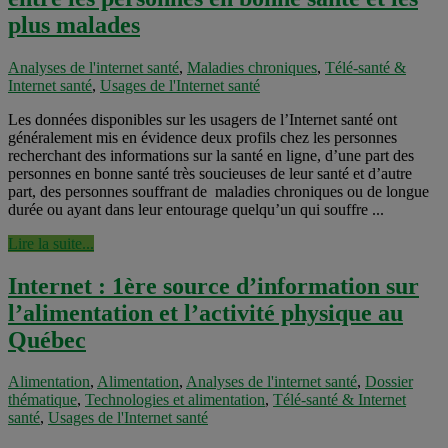
plus malades
Analyses de l'internet santé
,
Maladies chroniques
,
Télé-santé &
Internet santé
,
Usages de l'Internet santé
Les données disponibles sur les usagers de l’Internet santé ont
généralement mis en évidence deux profils chez les personnes
recherchant des informations sur la santé en ligne, d’une part des
personnes en bonne santé très soucieuses de leur santé et d’autre
part, des personnes souffrant de maladies chroniques ou de longue
durée ou ayant dans leur entourage quelqu’un qui souffre ...
Lire la suite...
Internet : 1ère source d’information sur
l’alimentation et l’activité physique au
Québec
Alimentation
,
Alimentation
,
Analyses de l'internet santé
,
Dossier
thématique
,
Technologies et alimentation
,
Télé-santé & Internet
santé
,
Usages de l'Internet santé