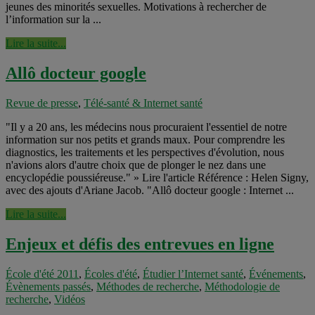
jeunes des minorités sexuelles. Motivations à rechercher de
l’information sur la ...
Lire la suite...
Allô docteur google
Revue de presse
,
Télé-santé & Internet santé
"Il y a 20 ans, les médecins nous procuraient l'essentiel de notre
information sur nos petits et grands maux. Pour comprendre les
diagnostics, les traitements et les perspectives d'évolution, nous
n'avions alors d'autre choix que de plonger le nez dans une
encyclopédie poussiéreuse." » Lire l'article Référence : Helen Signy,
avec des ajouts d'Ariane Jacob. "Allô docteur google : Internet ...
Lire la suite...
Enjeux et défis des entrevues en ligne
École d'été 2011
,
Écoles d'été
,
Étudier l’Internet santé
,
Événements
,
Évènements passés
,
Méthodes de recherche
,
Méthodologie de
recherche
,
Vidéos