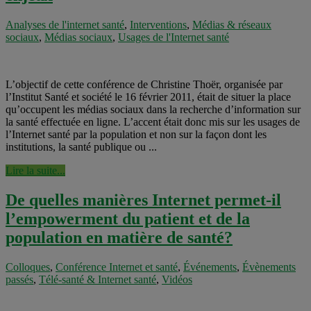
Analyses de l'internet santé
,
Interventions
,
Médias & réseaux
sociaux
,
Médias sociaux
,
Usages de l'Internet santé
L’objectif de cette conférence de Christine Thoër, organisée par
l’Institut Santé et société le 16 février 2011, était de situer la place
qu’occupent les médias sociaux dans la recherche d’information sur
la santé effectuée en ligne. L’accent était donc mis sur les usages de
l’Internet santé par la population et non sur la façon dont les
institutions, la santé publique ou ...
Lire la suite...
De quelles manières Internet permet-il
l’empowerment du patient et de la
population en matière de santé?
Colloques
,
Conférence Internet et santé
,
Événements
,
Évènements
passés
,
Télé-santé & Internet santé
,
Vidéos