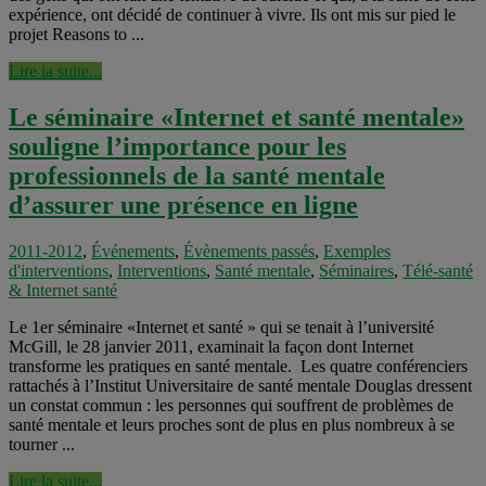
expérience, ont décidé de continuer à vivre. Ils ont mis sur pied le
projet Reasons to ...
Lire la suite...
Le séminaire «Internet et santé mentale»
souligne l’importance pour les
professionnels de la santé mentale
d’assurer une présence en ligne
2011-2012
,
Événements
,
Évènements passés
,
Exemples
d'interventions
,
Interventions
,
Santé mentale
,
Séminaires
,
Télé-santé
& Internet santé
Le 1er séminaire «Internet et santé » qui se tenait à l’université
McGill, le 28 janvier 2011, examinait la façon dont Internet
transforme les pratiques en santé mentale. Les quatre conférenciers
rattachés à l’Institut Universitaire de santé mentale Douglas dressent
un constat commun : les personnes qui souffrent de problèmes de
santé mentale et leurs proches sont de plus en plus nombreux à se
tourner ...
Lire la suite...