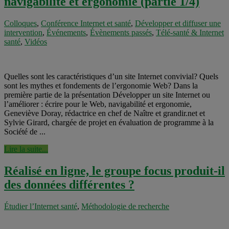
navigabilité et ergonomie (partie 1/4)
Colloques
,
Conférence Internet et santé
,
Développer et diffuser une
intervention
,
Événements
,
Évènements passés
,
Télé-santé & Internet
santé
,
Vidéos
Quelles sont les caractéristiques d’un site Internet convivial? Quels
sont les mythes et fondements de l’ergonomie Web? Dans la
première partie de la présentation Développer un site Internet ou
l’améliorer : écrire pour le Web, navigabilité et ergonomie,
Geneviève Doray, rédactrice en chef de Naître et grandir.net et
Sylvie Girard, chargée de projet en évaluation de programme à la
Société de ...
Lire la suite...
Réalisé en ligne, le groupe focus produit-il
des données différentes ?
Étudier l’Internet santé
,
Méthodologie de recherche