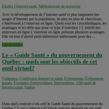
Étudier l’Internet santé
,
Méthodologie de recherche
Avec le développement de l’Internet santé et plus largement des
usages d’Internet par la population, de plus en plus de chercheurs
s’intéressent à l’entrevue en ligne. Quels sont les caractéristiques, les
avantages et les défis que pose ce type d’entretien ? L’intérêt des
entrevues en ligne L’entrevue en ligne présente plusieurs avantages.
Elle est tout d’abord particulièrement intéressante pour des ...
Lire la suite...
Le « Guide Santé » du gouvernement du
Québec : quels sont les objectifs de cet
outil virtuel?
Colloques
,
Conférence Internet et santé
,
Événements
,
Évènements
passés
,
Exemples d'interventions
,
Interventions
,
Télé-santé &
Internet santé
,
Vidéos
Dans quel contexte s’est créé le Guide Santé du gouvernement du
Québec? À qui s’adresse-t-il? Quels sont les objectifs de cet outil