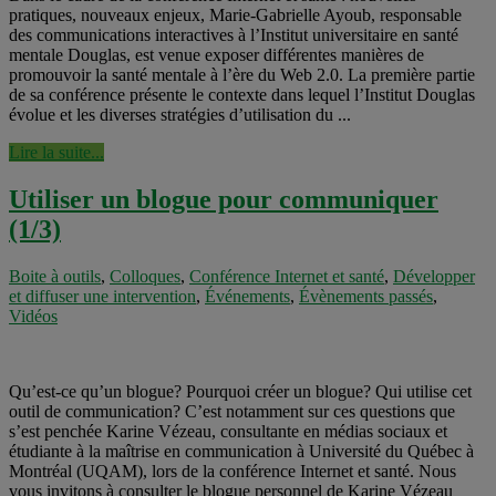
pratiques, nouveaux enjeux, Marie-Gabrielle Ayoub, responsable
des communications interactives à l’Institut universitaire en santé
mentale Douglas, est venue exposer différentes manières de
promouvoir la santé mentale à l’ère du Web 2.0. La première partie
de sa conférence présente le contexte dans lequel l’Institut Douglas
évolue et les diverses stratégies d’utilisation du ...
Lire la suite...
Utiliser un blogue pour communiquer
(1/3)
Boite à outils
,
Colloques
,
Conférence Internet et santé
,
Développer
et diffuser une intervention
,
Événements
,
Évènements passés
,
Vidéos
Qu’est-ce qu’un blogue? Pourquoi créer un blogue? Qui utilise cet
outil de communication? C’est notamment sur ces questions que
s’est penchée Karine Vézeau, consultante en médias sociaux et
étudiante à la maîtrise en communication à Université du Québec à
Montréal (UQAM), lors de la conférence Internet et santé. Nous
vous invitons à consulter le blogue personnel de Karine Vézeau