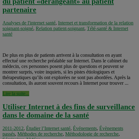
du patient «dérangeant» au patient
partenaire
Analyses de l'internet santé
,
Internet et transformation de la relation
soignant-soigné
,
Relation patient-soignant
,
Télé-santé & Internet
santé
De plus en plus de patients arrivent à la consultation en ayant
effectué une recherche préalable sur Internet. Dans le cabinet du
médecin, ces personnes posent plus de questions et peuvent se
montrer surpris, voire inquiets, si les pistes étiologiques et
thérapeutiques qu’ils ont explorées ne sont pas abordées. Après la
consultation, ils auront souvent recours à Internet pour trouver ...
Lire la suite...
Utiliser Internet à des fins de surveillance
dans le domaine de la santé
2011-2012
,
Étudier l’Internet santé
,
Événements
,
Évènements
passés
,
Méthodes de recherche
,
Méthodologie de recherche
,