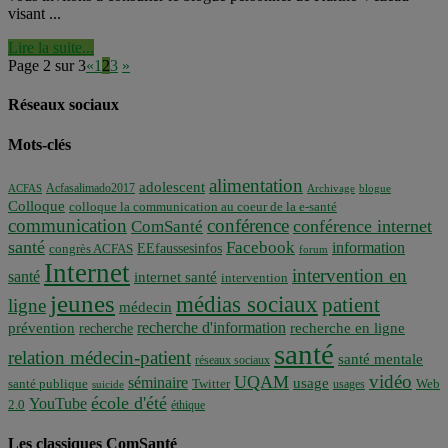
visant ...
Lire la suite...
Page 2 sur 3
«
1
2
3
»
Réseaux sociaux
Mots-clés
alimentation
adolescent
Acfasalimado2017
ACFAS
Archivage
blogue
Colloque
colloque la communication au coeur de la e-santé
communication
conférence
conférence internet
ComSanté
santé
Facebook
information
EEfaussesinfos
congrès ACFAS
forum
Internet
intervention en
santé
internet santé
intervention
jeunes
médias sociaux
patient
ligne
médecin
recherche d'information
prévention
recherche en ligne
recherche
santé
relation médecin-patient
santé mentale
réseaux sociaux
vidéo
UQAM
séminaire
usage
santé publique
Twitter
usages
Web
suicide
école d'été
YouTube
2.0
éthique
Les classiques ComSanté