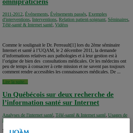
omnipraticiens
2011-2012
,
Événements
,
Évènements passés
,
Exemples
d'interventions
,
Interventions
,
Relation patient-soignant
,
Séminaires
,
Télé-santé & Internet santé
,
Vidéos
Comme le soulignait le Dr. Perreault[1] lors du 2ème séminaire
Internet et santé à l’UQAM, le 2 décembre 2011, la demande
d’informations relatives aux pathologies et à leur gestion est à
l’origine de bien des consultations médicales. Or les médecins ont
peu de temps à consacrer à cette mission et ne savent pas toujours
comment rendre accessibles les connaissances médicales. De ...
Lire la suite...
Un Québécois sur deux recherche de
l’information santé sur Internet
Analyses de l'internet santé
,
Télé-santé & Internet santé
,
Usages de
l'Internet santé
Selon un sondage téléphonique CROP, plus de la moitié des