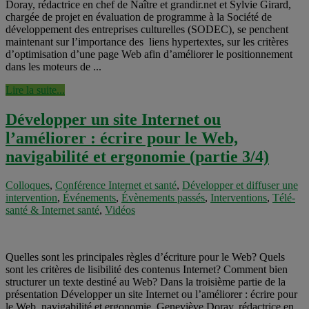
Doray, rédactrice en chef de Naître et grandir.net et Sylvie Girard,
chargée de projet en évaluation de programme à la Société de
développement des entreprises culturelles (SODEC), se penchent
maintenant sur l’importance des liens hypertextes, sur les critères
d’optimisation d’une page Web afin d’améliorer le positionnement
dans les moteurs de ...
Lire la suite...
Développer un site Internet ou
l’améliorer : écrire pour le Web,
navigabilité et ergonomie (partie 3/4)
Colloques
,
Conférence Internet et santé
,
Développer et diffuser une
intervention
,
Événements
,
Évènements passés
,
Interventions
,
Télé-
santé & Internet santé
,
Vidéos
Quelles sont les principales règles d’écriture pour le Web? Quels
sont les critères de lisibilité des contenus Internet? Comment bien
structurer un texte destiné au Web? Dans la troisième partie de la
présentation Développer un site Internet ou l’améliorer : écrire pour
le Web, navigabilité et ergonomie, Geneviève Doray, rédactrice en