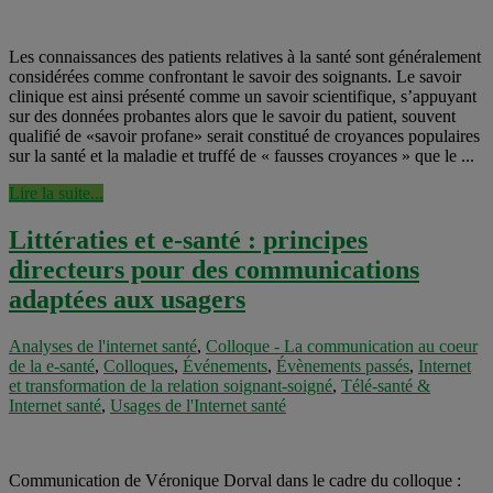
Les connaissances des patients relatives à la santé sont généralement
considérées comme confrontant le savoir des soignants. Le savoir
clinique est ainsi présenté comme un savoir scientifique, s’appuyant
sur des données probantes alors que le savoir du patient, souvent
qualifié de «savoir profane» serait constitué de croyances populaires
sur la santé et la maladie et truffé de « fausses croyances » que le ...
Lire la suite...
Littératies et e-santé : principes
directeurs pour des communications
adaptées aux usagers
Analyses de l'internet santé
,
Colloque - La communication au coeur
de la e-santé
,
Colloques
,
Événements
,
Évènements passés
,
Internet
et transformation de la relation soignant-soigné
,
Télé-santé &
Internet santé
,
Usages de l'Internet santé
Communication de Véronique Dorval dans le cadre du colloque :