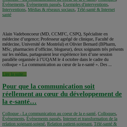
Événements
,
Évènements passés
,
Exemples d'interventions
,
Interventions
,
Médias & réseaux sociaux
,
Télé-santé & Internet
santé
Alain Vadeboncoeur (MD, CCMFC, CSPQ, Spécialiste en
médecine d’urgence; Professeur agrégé de clinique, Faculté de
médecine, Université de Montréal) et Olivier Bernard (BPharm,
MSc, pharmacien d’officine, blogueur), deux soignants très présents
sur les médias, partageaient leur expérience lors d’une session
parallèle organisée à l’UQAM le 4 octobre dans le cadre du
colloque « La communication au cœur de la e-santé ». Des ...
Lire la suite...
Pour que la communication soit
réellement au cœur du développement de
la e-santé…
Colloque - La communication au coeur de la e-santé
,
Colloques
,
Événements
,
Évènements passés
,
Internet et transformation de la
relation soignant-soigné
,
Relation patient-soignant
,
Télé-santé &