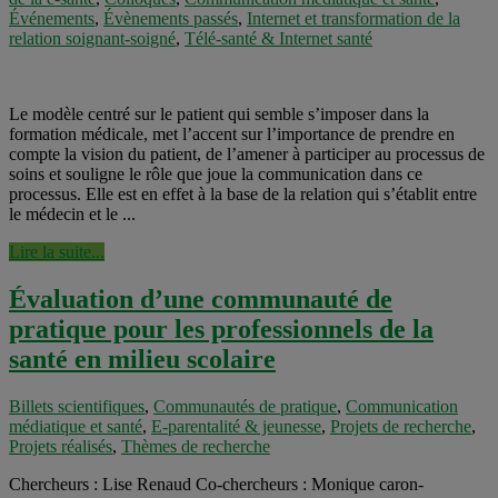
Événements
,
Évènements passés
,
Internet et transformation de la
relation soignant-soigné
,
Télé-santé & Internet santé
Le modèle centré sur le patient qui semble s’imposer dans la
formation médicale, met l’accent sur l’importance de prendre en
compte la vision du patient, de l’amener à participer au processus de
soins et souligne le rôle que joue la communication dans ce
processus. Elle est en effet à la base de la relation qui s’établit entre
le médecin et le ...
Lire la suite...
Évaluation d’une communauté de
pratique pour les professionnels de la
santé en milieu scolaire
Billets scientifiques
,
Communautés de pratique
,
Communication
médiatique et santé
,
E-parentalité & jeunesse
,
Projets de recherche
,
Projets réalisés
,
Thèmes de recherche
Chercheurs : Lise Renaud Co-chercheurs : Monique caron-