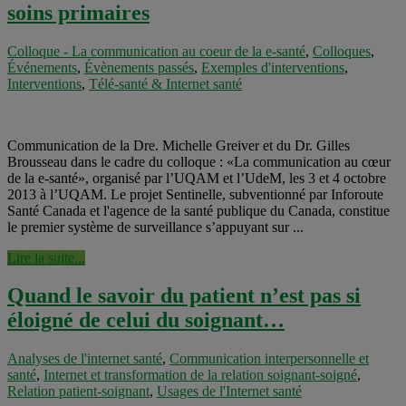
soins primaires
Colloque - La communication au coeur de la e-santé
,
Colloques
,
Événements
,
Évènements passés
,
Exemples d'interventions
,
Interventions
,
Télé-santé & Internet santé
Communication de la Dre. Michelle Greiver et du Dr. Gilles
Brousseau dans le cadre du colloque : «La communication au cœur
de la e-santé», organisé par l’UQAM et l’UdeM, les 3 et 4 octobre
2013 à l’UQAM. Le projet Sentinelle, subventionné par Inforoute
Santé Canada et l'agence de la santé publique du Canada, constitue
le premier système de surveillance s’appuyant sur ...
Lire la suite...
Quand le savoir du patient n’est pas si
éloigné de celui du soignant…
Analyses de l'internet santé
,
Communication interpersonnelle et
santé
,
Internet et transformation de la relation soignant-soigné
,
Relation patient-soignant
,
Usages de l'Internet santé