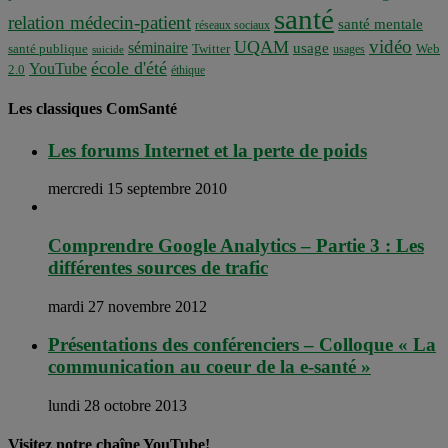
santé
relation médecin-patient
santé mentale
réseaux sociaux
vidéo
UQAM
séminaire
usage
santé publique
Twitter
usages
Web
suicide
école d'été
YouTube
2.0
éthique
Les classiques ComSanté
Les forums Internet et la perte de poids
mercredi 15 septembre 2010
Comprendre Google Analytics – Partie 3 : Les
différentes sources de trafic
mardi 27 novembre 2012
Présentations des conférenciers – Colloque « La
communication au coeur de la e-santé »
lundi 28 octobre 2013
Visitez notre chaîne YouTube!