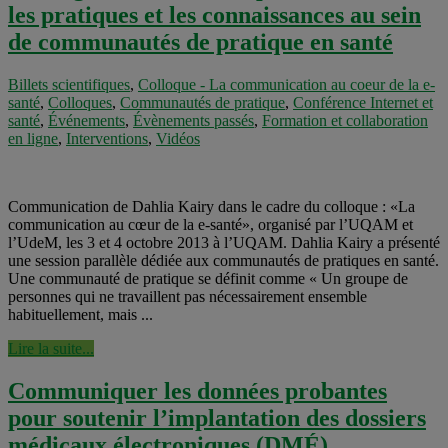
les pratiques et les connaissances au sein
de communautés de pratique en santé
Billets scientifiques
,
Colloque - La communication au coeur de la e-
santé
,
Colloques
,
Communautés de pratique
,
Conférence Internet et
santé
,
Événements
,
Évènements passés
,
Formation et collaboration
en ligne
,
Interventions
,
Vidéos
Communication de Dahlia Kairy dans le cadre du colloque : «La
communication au cœur de la e-santé», organisé par l’UQAM et
l’UdeM, les 3 et 4 octobre 2013 à l’UQAM. Dahlia Kairy a présenté
une session parallèle dédiée aux communautés de pratiques en santé.
Une communauté de pratique se définit comme « Un groupe de
personnes qui ne travaillent pas nécessairement ensemble
habituellement, mais ...
Lire la suite...
Communiquer les données probantes
pour soutenir l’implantation des dossiers
médicaux électroniques (DMÉ)