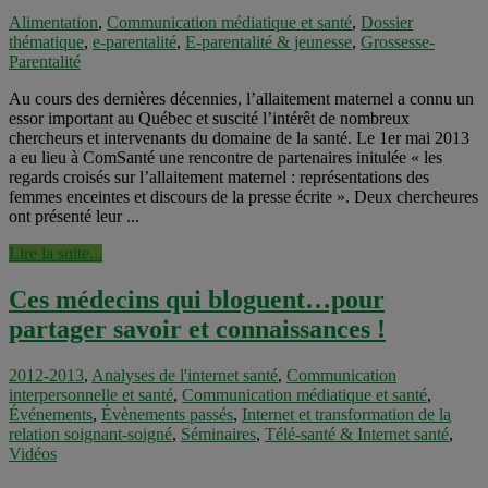
Alimentation
,
Communication médiatique et santé
,
Dossier
thématique
,
e-parentalité
,
E-parentalité & jeunesse
,
Grossesse-
Parentalité
Au cours des dernières décennies, l’allaitement maternel a connu un
essor important au Québec et suscité l’intérêt de nombreux
chercheurs et intervenants du domaine de la santé. Le 1er mai 2013
a eu lieu à ComSanté une rencontre de partenaires initulée « les
regards croisés sur l’allaitement maternel : représentations des
femmes enceintes et discours de la presse écrite ». Deux chercheures
ont présenté leur ...
Lire la suite...
Ces médecins qui bloguent…pour
partager savoir et connaissances !
2012-2013
,
Analyses de l'internet santé
,
Communication
interpersonnelle et santé
,
Communication médiatique et santé
,
Événements
,
Évènements passés
,
Internet et transformation de la
relation soignant-soigné
,
Séminaires
,
Télé-santé & Internet santé
,
Vidéos