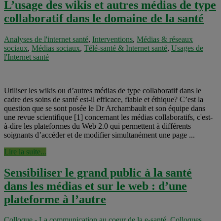
L’usage des wikis et autres médias de type
collaboratif dans le domaine de la santé
Analyses de l'internet santé
,
Interventions
,
Médias & réseaux
sociaux
,
Médias sociaux
,
Télé-santé & Internet santé
,
Usages de
l'Internet santé
Utiliser les wikis ou d’autres médias de type collaboratif dans le
cadre des soins de santé est-il efficace, fiable et éthique? C’est la
question que se sont posée le Dr Archambault et son équipe dans
une revue scientifique [1] concernant les médias collaboratifs, c'est-
à-dire les plateformes du Web 2.0 qui permettent à différents
soignants d’accéder et de modifier simultanément une page ...
Lire la suite...
Sensibiliser le grand public à la santé
dans les médias et sur le web : d’une
plateforme à l’autre
Colloque - La communication au coeur de la e-santé
,
Colloques
,