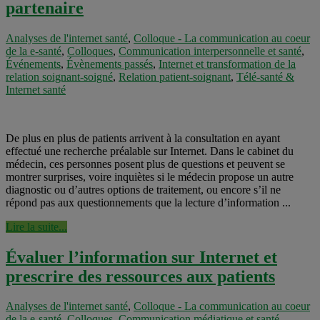
partenaire
Analyses de l'internet santé
,
Colloque - La communication au coeur
de la e-santé
,
Colloques
,
Communication interpersonnelle et santé
,
Événements
,
Évènements passés
,
Internet et transformation de la
relation soignant-soigné
,
Relation patient-soignant
,
Télé-santé &
Internet santé
De plus en plus de patients arrivent à la consultation en ayant
effectué une recherche préalable sur Internet. Dans le cabinet du
médecin, ces personnes posent plus de questions et peuvent se
montrer surprises, voire inquiètes si le médecin propose un autre
diagnostic ou d’autres options de traitement, ou encore s’il ne
répond pas aux questionnements que la lecture d’information ...
Lire la suite...
Évaluer l’information sur Internet et
prescrire des ressources aux patients
Analyses de l'internet santé
,
Colloque - La communication au coeur
de la e-santé
,
Colloques
,
Communication médiatique et santé
,