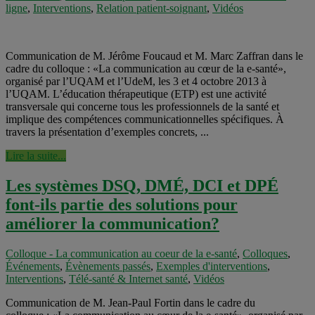
ligne
,
Interventions
,
Relation patient-soignant
,
Vidéos
Communication de M. Jérôme Foucaud et M. Marc Zaffran dans le
cadre du colloque : «La communication au cœur de la e-santé»,
organisé par l’UQAM et l’UdeM, les 3 et 4 octobre 2013 à
l’UQAM. L’éducation thérapeutique (ETP) est une activité
transversale qui concerne tous les professionnels de la santé et
implique des compétences communicationnelles spécifiques. À
travers la présentation d’exemples concrets, ...
Lire la suite...
Les systèmes DSQ, DMÉ, DCI et DPÉ
font-ils partie des solutions pour
améliorer la communication?
Colloque - La communication au coeur de la e-santé
,
Colloques
,
Événements
,
Évènements passés
,
Exemples d'interventions
,
Interventions
,
Télé-santé & Internet santé
,
Vidéos
Communication de M. Jean-Paul Fortin dans le cadre du