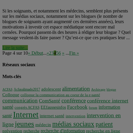
Si les soignants, et notamment les médecins, semblent plus présents
sur les médias sociaux, notamment sur les blogues (le nombre de
blogues de soignants ayant augmenté ces dernières années), leurs
motivations à investir cet espace médiatique sont encore mal
cernées. Pourquoi passent-ils des heures à rédiger leur blogue ? Quel
message veulent-ils faire passer ? Qu’est-ce que ces pratiques leur ...
Lire la suite...
Page 4 sur 10
« Début
...
«
2
3
4
5
6
»
...
Fin »
Réseaux sociaux
Mots-clés
alimentation
adolescent
Acfasalimado2017
ACFAS
Archivage
blogue
Colloque
colloque la communication au coeur de la e-santé
communication
conférence
conférence internet
ComSanté
santé
Facebook
information
EEfaussesinfos
congrès ACFAS
forum
Internet
intervention en
santé
internet santé
intervention
jeunes
médias sociaux
patient
ligne
médecin
recherche d'information
prévention
recherche en ligne
recherche