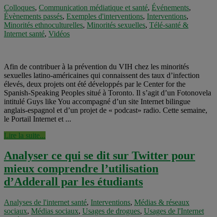
Colloques
,
Communication médiatique et santé
,
Événements
,
Évènements passés
,
Exemples d'interventions
,
Interventions
,
Minorités ethnoculturelles
,
Minorités sexuelles
,
Télé-santé &
Internet santé
,
Vidéos
Afin de contribuer à la prévention du VIH chez les minorités
sexuelles latino-américaines qui connaissent des taux d’infection
élevés, deux projets ont été développés par le Center for the
Spanish-Speaking Peoples situé à Toronto. Il s’agit d’un Fotonovela
intitulé Guys like You accompagné d’un site Internet bilingue
anglais-espagnol et d’un projet de « podcast» radio. Cette semaine,
le Portail Internet et ...
Lire la suite...
Analyser ce qui se dit sur Twitter pour
mieux comprendre l’utilisation
d’Adderall par les étudiants
Analyses de l'internet santé
,
Interventions
,
Médias & réseaux
sociaux
,
Médias sociaux
,
Usages de drogues
,
Usages de l'Internet