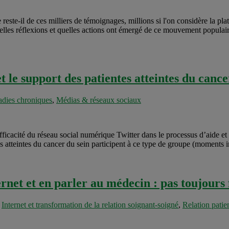
te-il de ces milliers de témoignages, millions si l'on considère la p
s réflexions et quelles actions ont émergé de ce mouvement populaire
et le support des patientes atteintes du cance
dies chroniques
,
Médias & réseaux sociaux
efficacité du réseau social numérique Twitter dans le processus d’aide e
atteintes du cancer du sein participent à ce type de groupe (moments in
rnet et en parler au médecin : pas toujours
,
Internet et transformation de la relation soignant-soigné
,
Relation patie