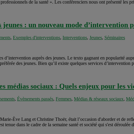
 professionnels de la santé ». Les conférenciers nous ont présenté les pri
s jeunes : un nouveau mode d’intervention p
ments
,
Exemples d'interventions
,
Interventions
,
Jeunes
,
Séminaires
es d’intervention auprès des jeunes. Le texto gagnant en popularité aupr
férée des jeunes. Bien qu’il existe quelques services d’intervention par
es médias sociaux : Quels enjeux pour les vi
nements
,
Évènements passés
,
Femmes
,
Médias & réseaux sociaux
,
Méd
ie-Ève Lang et Christine Thoër, était l’occasion d'aborder et de reflé
est tenue dans le cadre de la semaine santé et société qui s'est déroulé