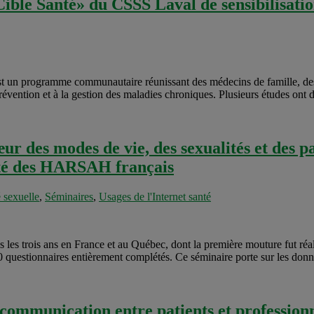
ble Santé» du CSSS Laval de sensibilisation
est un programme communautaire réunissant des médecins de famille, de
la prévention et à la gestion des maladies chroniques. Plusieurs études ont
r des modes de vie, des sexualités et des p
anté des HARSAH français
 sexuelle
,
Séminaires
,
Usages de l'Internet santé
s trois ans en France et au Québec, dont la première mouture fut réali
0 questionnaires entièrement complétés. Ce séminaire porte sur les donnée
 communication entre patients et professionn