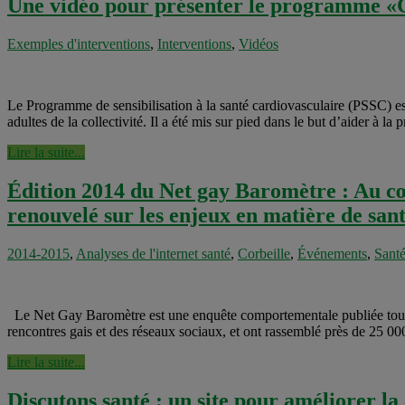
Une vidéo pour présenter le programme «Ci
Exemples d'interventions
,
Interventions
,
Vidéos
Le Programme de sensibilisation à la santé cardiovasculaire (PSSC) 
adultes de la collectivité. Il a été mis sur pied dans le but d’aider à 
Lire la suite...
Édition 2014 du Net gay Baromètre : Au cœu
renouvelé sur les enjeux en matière de s
2014-2015
,
Analyses de l'internet santé
,
Corbeille
,
Événements
,
Santé
Le Net Gay Baromètre est une enquête comportementale publiée tous le
rencontres gais et des réseaux sociaux, et ont rassemblé près de 25 00
Lire la suite...
Discutons santé : un site pour améliorer la