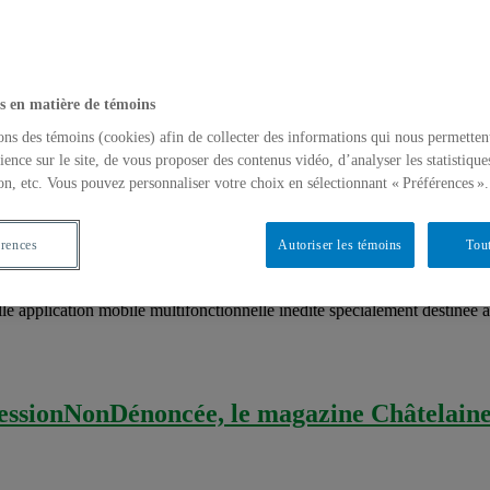
 native, ont une facilité à utiliser les TIC (technologies de l’informa
 psychanalyste, s’est demandé s’il fallait adapter le modèle traditionnel
s en matière de témoins
ons des témoins (cookies) afin de collecter des informations qui nous permetten
ience sur le site, de vous proposer des contenus vidéo, d’analyser les statistique
e du dépressif et du suicidaire, l’applicati
on, etc. Vous pouvez personnaliser votre choix en sélectionnant « Préférences ».
,
Santé mentale
,
Santé mentale
,
Séminaires
érences
Autoriser les témoins
Tout
nir un allié du thérapeute et un ami secourable du dépressif et du suici
le application mobile multifonctionnelle inédite spécialement destinée a
essionNonDénoncée, le magazine Châtelaine 