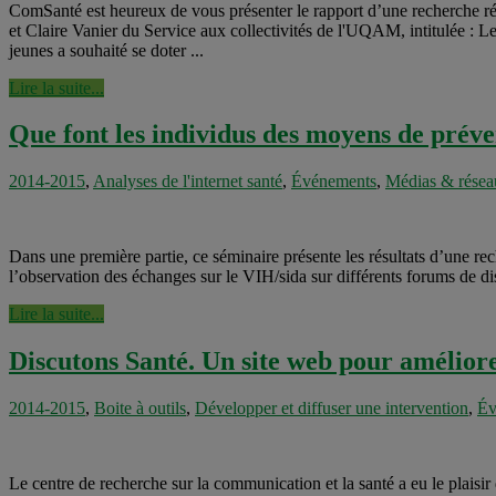
ComSanté est heureux de vous présenter le rapport d’une recherche ré
et Claire Vanier du Service aux collectivités de l'UQAM, intitulée : 
jeunes a souhaité se doter ...
Lire la suite...
Que font les individus des moyens de préve
2014-2015
,
Analyses de l'internet santé
,
Événements
,
Médias & résea
Dans une première partie, ce séminaire présente les résultats d’une rec
l’observation des échanges sur le VIH/sida sur différents forums de di
Lire la suite...
Discutons Santé. Un site web pour améliorer
2014-2015
,
Boite à outils
,
Développer et diffuser une intervention
,
Év
Le centre de recherche sur la communication et la santé a eu le plaisi