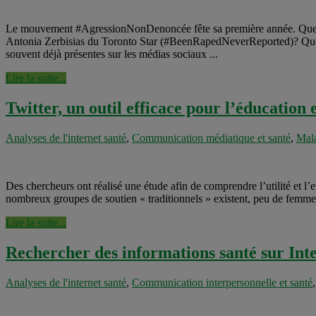
Le mouvement #AgressionNonDenoncée fête sa première année. Que res
Antonia Zerbisias du Toronto Star (#BeenRapedNeverReported)? Quelle
souvent déjà présentes sur les médias sociaux ...
Lire la suite...
Twitter, un outil efficace pour l’éducation 
Analyses de l'internet santé
,
Communication médiatique et santé
,
Mala
Des chercheurs ont réalisé une étude afin de comprendre l’utilité et l’
nombreux groupes de soutien « traditionnels » existent, peu de femmes 
Lire la suite...
Rechercher des informations santé sur Inte
Analyses de l'internet santé
,
Communication interpersonnelle et santé