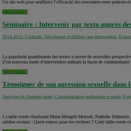
Un site web pour améliorer l’efficacité des rencontres entre patients et
Lire la suite...
Séminaire : Intervenir par texto auprès de
2014-2015
,
Corbeille
,
Développer et diffuser une intervention
,
Événe
La popularité grandissante des textos a ouvert de nouvelles perspectiv
d’un nouveau mode d’intervention utilisant la façon de communiquer pré
Lire la suite...
Témoigner de son agression sexuelle dans l
Analyses de l'internet santé
,
Communication médiatique et santé
,
Évé
La table ronde réunissant Maria Mengeh Mensah, Nathalie Duhamel, Mar
médias sociaux : Quels enjeux pour les victimes ? Cette table ronde s'