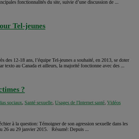
ncipales fonctionnalités du site, suivie d’une discussion de ...
our Tel-jeunes
ès des 12-18 ans, l’équipe Tel-jeunes a souhaité, en 2013, se doter
 texto au Canada et ailleurs, la majorité fonctionne avec des ...
ctimes ?
ias sociaux
,
Santé sexuelle
,
Usages de l'Internet santé
,
Vidéos
chier à la question: Témoigner de son agression sexuelle dans les
e du 26 au 29 janvier 2015. Résumé: Depuis ...