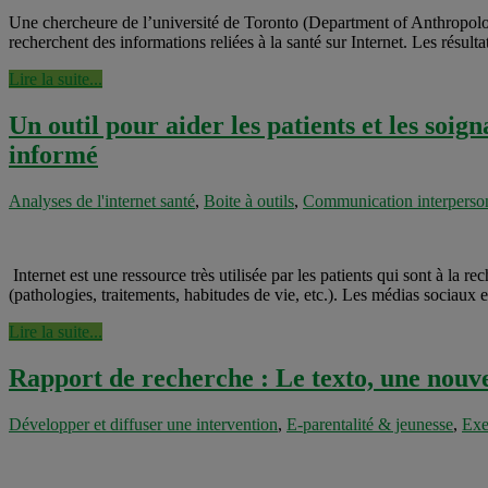
Une chercheure de l’université de Toronto (Department of Anthropology/
recherchent des informations reliées à la santé sur Internet. Les résult
Lire la suite...
Un outil pour aider les patients et les soig
informé
Analyses de l'internet santé
,
Boite à outils
,
Communication interperson
Internet est une ressource très utilisée par les patients qui sont à la r
(pathologies, traitements, habitudes de vie, etc.). Les médias sociaux
Lire la suite...
Rapport de recherche : Le texto, une nouve
Développer et diffuser une intervention
,
E-parentalité & jeunesse
,
Exe