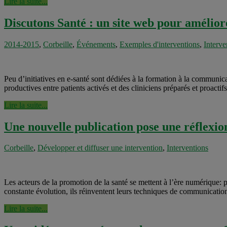
Lire la suite...
Discutons Santé : un site web pour améliorer
2014-2015
,
Corbeille
,
Événements
,
Exemples d'interventions
,
Interve
Peu d’initiatives en e-santé sont dédiées à la formation à la communic
productives entre patients activés et des cliniciens préparés et proacti
Lire la suite...
Une nouvelle publication pose une réflexion
Corbeille
,
Développer et diffuser une intervention
,
Interventions
Les acteurs de la promotion de la santé se mettent à l’ère numérique: p
constante évolution, ils réinventent leurs techniques de communication
Lire la suite...