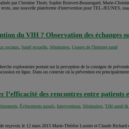
alisée par Christine Thoër, Sophie Boisvert-Beauregard, Marie-Christi
Le texto, une nouvelle plateforme d'intervention pour TEL-JEUNES, usag
ntion du VIH ? Observation des échanges sur
ux sociaux
,
Santé sexuelle
,
Séminaires
,
Usages de l'Internet santé
herche exploratoire portant sur la perception de la consigne de prévention
scussion en ligne. Dans un contexte où la prévention est principalement
 l’efficacité des rencontres entre patients e
énements
,
Évènements passés
,
Interventions
,
Séminaires
,
Télé-santé & 
r de reçevoir, le 12 mars 2015 Marie-Thérèse Lussier et Claude Richard 