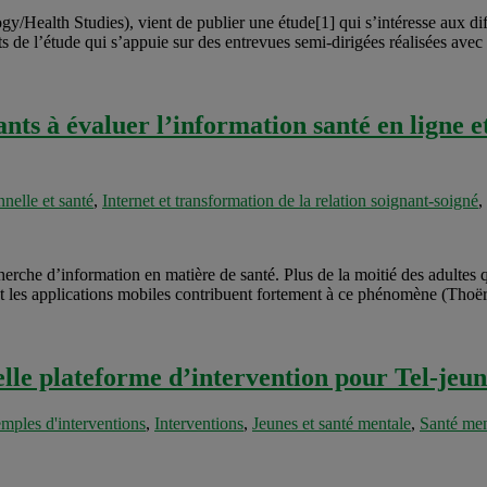
Health Studies), vient de publier une étude[1] qui s’intéresse aux diffi
ats de l’étude qui s’appuie sur des entrevues semi-dirigées réalisées ave
nants à évaluer l’information santé en ligne 
nelle et santé
,
Internet et transformation de la relation soignant-soigné
,
echerche d’information en matière de santé. Plus de la moitié des adultes q
 et les applications mobiles contribuent fortement à ce phénomène (Thoë
lle plateforme d’intervention pour Tel-jeun
mples d'interventions
,
Interventions
,
Jeunes et santé mentale
,
Santé men