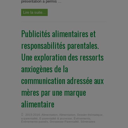
présentation a permis ...
Lire la suite...
Publicités alimentaires et
responsabilités parentales.
Une exploration des ressorts
anxiogènes de la
communication adressée aux
mères par une marque
alimentaire
2015-2016
,
Alimentation
,
Alimentation
,
Dossier thématique
,
e-parentalité
,
E-parentalité & jeunesse
,
Événements
,
Évènements passés
,
Grossesse-Parentalité
,
Séminaires