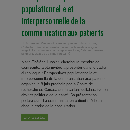
populationnelle et
interpersonnelle de la
communication aux patients
Annonces
,
Communication interpersonnelle et santé
,
Corbeille
,
Internet et transformation de la relation soignant-
soigné
,
La communication soignant-soigné
,
Relation patient-
soignant
,
Usages de l'Internet santé
Marie-Thérèse Lussier, chercheure membre de
ComSanté, a été invitée à présenter dans le cadre
du colloque : Perspectives populationnelle et
interpersonnelle de la communication aux patients,
organisé le 8 juin prochain par la Chaire de
recherche du Canada sur la culture collaborative en
droit et politique de la santé. Sa présentation
portera sur : La communication patient-médecin
dans le cadre de la consultation ...
Lire la suite...