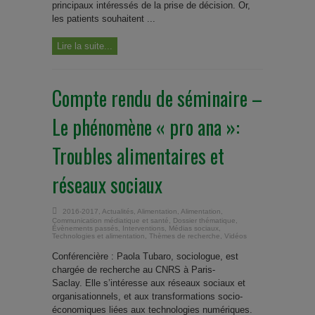
principaux intéressés de la prise de décision. Or,
les patients souhaitent ...
Lire la suite...
Compte rendu de séminaire –
Le phénomène « pro ana »:
Troubles alimentaires et
réseaux sociaux
2016-2017
,
Actualités
,
Alimentation
,
Alimentation
,
Communication médiatique et santé
,
Dossier thématique
,
Évènements passés
,
Interventions
,
Médias sociaux
,
Technologies et alimentation
,
Thèmes de recherche
,
Vidéos
Conférencière : Paola Tubaro, sociologue, est
chargée de recherche au CNRS à Paris-
Saclay. Elle s’intéresse aux réseaux sociaux et
organisationnels, et aux transformations socio-
économiques liées aux technologies numériques.