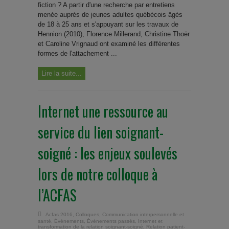
fiction ? A partir d'une recherche par entretiens
menée auprès de jeunes adultes québécois âgés
de 18 à 25 ans et s'appuyant sur les travaux de
Hennion (2010), Florence Millerand, Christine Thoër
et Caroline Vrignaud ont examiné les différentes
formes de l'attachement ...
Lire la suite...
Internet une ressource au
service du lien soignant-
soigné : les enjeux soulevés
lors de notre colloque à
l’ACFAS
Acfas 2016
,
Colloques
,
Communication interpersonnelle et
santé
,
Événements
,
Évènements passés
,
Internet et
transformation de la relation soignant-soigné
,
Relation patient-