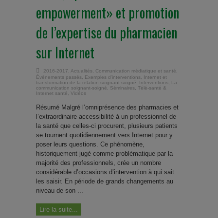
empowerment» et promotion
de l’expertise du pharmacien
sur Internet
2016-2017
,
Actualités
,
Communication médiatique et santé
,
Évènements passés
,
Exemples d'interventions
,
Internet et
transformation de la relation soignant-soigné
,
Interventions
,
La
communication soignant-soigné
,
Séminaires
,
Télé-santé &
Internet santé
,
Vidéos
Résumé Malgré l’omniprésence des pharmacies et
l’extraordinaire accessibilité à un professionnel de
la santé que celles-ci procurent, plusieurs patients
se tournent quotidiennement vers Internet pour y
poser leurs questions. Ce phénomène,
historiquement jugé comme problématique par la
majorité des professionnels, crée un nombre
considérable d’occasions d’intervention à qui sait
les saisir. En période de grands changements au
niveau de son ...
Lire la suite...