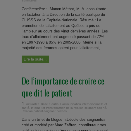
Séminaires
Conférencière : Manon Méthot, M. A. consultante
en lactation à la Direction de la santé publique du
CIUSSS de la Capitale-Nationale. Résumé : La
promotion de l’allaitement au Québec a pris de
l’ampleur au cours des vingt dernières années. Les
taux d’allaitement ont augmenté passant de 72%
en 1997-1998 à 85% en 2005-2006. Même si la
majorité des femmes optent pour l’allaitement, ...
Lire la suite...
De l’importance de croire ce
que dit le patient
Actualités
,
Boite à outils
,
Communication interpersonnelle et
santé
,
Internet et transformation de la relation soignant-soigné
,
Relation patient-soignant
,
Vidéos
Dans un billet du blogue «L'école des soignants»
créé et modéré par Marc Zaffran, contributeur très
actif, celui-ci explique l'importance pour le soignant