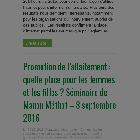
2014 et mars 2015, pour cerner leur façon d'utiliser
Internet pour s'informer sur la santé. Plusieurs des
résultats nous semblent intéressants, notamment
pour les organisations qui interviennent auprès de
ces publics. Les résultats confirment la place
d'Internet parmi les sources que privilégient les ...
Lire la suite...
Promotion de l’allaitement :
quelle place pour les femmes
et les filles ? Séminaire de
Manon Méthot – 8 septembre
2016
2016-2017
,
Actualités
,
Alimentation
,
Communication
interpersonnelle et santé
,
e-parentalité
,
E-parentalité &
jeunesse
,
Évènements passés
,
Grossesse-Parentalité
,