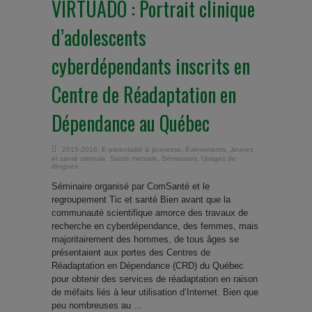
VIRTUADO : Portrait clinique
d’adolescents
cyberdépendants inscrits en
Centre de Réadaptation en
Dépendance au Québec
2015-2016
,
E-parentalité & jeunesse
,
Événements
,
Jeunes
et santé mentale
,
Santé mentale
,
Séminaires
,
Usages de
drogues
Séminaire organisé par ComSanté et le
regroupement Tic et santé Bien avant que la
communauté scientifique amorce des travaux de
recherche en cyberdépendance, des femmes, mais
majoritairement des hommes, de tous âges se
présentaient aux portes des Centres de
Réadaptation en Dépendance (CRD) du Québec
pour obtenir des services de réadaptation en raison
de méfaits liés à leur utilisation d’Internet. Bien que
peu nombreuses au ...