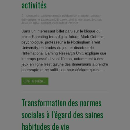
activités
Actualités
,
Communication médiatique et santé
,
Dossier
thématique
,
e-parentalité
,
E-parentalité & jeunesse
,
Jeunes
,
Jeux en ligne
,
Usages excessifs d'Internet
Dans un intéressant billet paru sur le blogue du
projet Parenting for a digital future, Mark Griffiths,
psychologue, professeur à la Nottingham Trent
University en études du jeu, et directeur de
l'International Gaming Research Unit, explique que
le temps passé devant l'écran, notamment à des
jeux en ligne n'est qu'une des dimensions à prendre
en compte et ne suffit pas pour déclarer qu'une ...
Lire la suite...
Transformation des normes
sociales à l’égard des saines
habitudes de vie