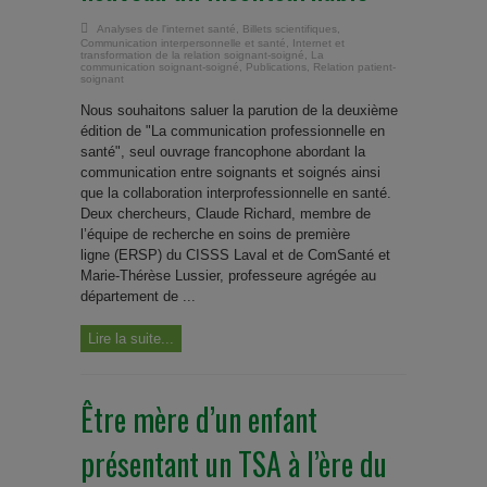
Analyses de l'internet santé
,
Billets scientifiques
,
Communication interpersonnelle et santé
,
Internet et
transformation de la relation soignant-soigné
,
La
communication soignant-soigné
,
Publications
,
Relation patient-
soignant
Nous souhaitons saluer la parution de la deuxième
édition de "La communication professionnelle en
santé", seul ouvrage francophone abordant la
communication entre soignants et soignés ainsi
que la collaboration interprofessionnelle en santé.
Deux chercheurs, Claude Richard, membre de
l’équipe de recherche en soins de première
ligne (ERSP) du CISSS Laval et de ComSanté et
Marie-Thérèse Lussier, professeure agrégée au
département de ...
Lire la suite...
Être mère d’un enfant
présentant un TSA à l’ère du