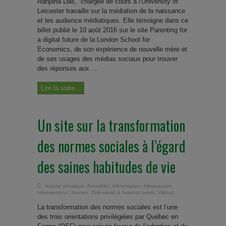
Ranjana Das, chargée de cours à l'University of
Leicester travaille sur la médiation de la naissance
et les audience médiatiques. Elle témoigne dans ce
billet publié le 10 août 2016 sur le site Parenting for
a digital future de la London School for
Economics, de son expérience de nouvelle mère et
de ses usages des médias sociaux pour trouver
des réponses aux ...
Lire la suite...
Un site sur la transformation
des normes sociales à l’égard
des saines habitudes de vie
Activité physique
,
Actualités
,
Alimentation
,
Alimentation
,
Interventions
,
Jeunes
,
Télé-santé & Internet santé
,
Vidéos
La transformation des normes sociales est l’une
des trois orientations privilégiées par Québec en