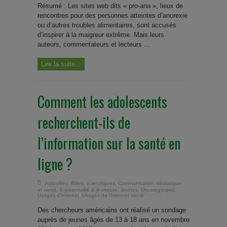
Résumé : Les sites web dits « pro-ana », lieux de
rencontres pour des personnes atteintes d’anorexie
ou d’autres troubles alimentaires, sont accusés
d’inspirer à la maigreur extrême. Mais leurs
auteurs, commentateurs et lecteurs ...
Lire la suite...
Comment les adolescents
recherchent-ils de
l’information sur la santé en
ligne ?
Actualités
,
Billets scientifiques
,
Communication médiatique
et santé
,
E-parentalité & jeunesse
,
Jeunes
,
Uncategorized
,
Usages d'Internet
,
Usages de l'Internet santé
Des chercheurs américains ont réalisé un sondage
auprès de jeunes âgés de 13 à 18 ans en novembre