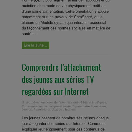
Forme (QEF) pour agir en faveur de l’adoption et du
maintien d’un mode de vie physiquement actif et
d’une saine alimentation. Cette orientation s’appuie
notamment sur les travaux de ComSanté, qui a
élaboré un Modèle dynamique interactif écosocial
du façonnement des normes sociales en matière de
santé ...
Lire la suite...
Comprendre l’attachement
des jeunes aux séries TV
regardées sur Internet
Actualités
,
Analyses de l'internet santé
,
Billets scientifiques
,
Communication médiatique et santé
,
E-parentalité & jeunesse
,
Jeunes
,
Populations
,
Usages d'Internet
Les jeunes passent de nombreuses heures chaque
jour à regarder des séries sur Internet. Comment
expliquer leur engouement pour ces contenus de