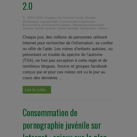
2.0
2015-2016
,
Analyses de l'internet santé
,
Dossier
thématique
,
e-parentalité
,
E-parentalité & jeunesse
,
Événements
,
Évènements passés
,
Grossesse-Parentalité
,
Jeunes
,
Santé mentale
,
Santé mentale
,
Séminaires
,
Vidéos
Chaque jour, des millions de personnes utilisent
Internet pour rechercher de l’information, se confier
ou offrir de l’aide. Les mères d’enfants autistes, ou
présentant un trouble du spectre de l’autisme
(TSA), ne font pas exception à cette règle et de
nombreux blogues, forums et groupes facebook
conçus par et pour ces mères ont vu le jour au
cours des dernières ...
Lire la suite...
Consommation de
pornographie juvénile sur