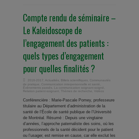
Compte rendu de séminaire –
Le Kaleidoscope de
l’engagement des patients :
quels types d’engagement
pour quelles finalités ?
2016-2017
,
Actualités
,
Billets scientifiques
,
Communautés
de pratique
,
Communication interpersonnelle et santé
,
Évènements passés
,
La communication soignant-soigné
,
Relation patient-soignant
,
Thèmes de recherche
,
Vidéos
Conférencière : Marie-Pascale Pomey, professeure
titulaire au Département d’administration de la
santé de l’École de santé publique de l’Université
de Montréal. Résumé : Depuis une vingtaine
d’années, l’approche paternaliste des soins, où les
professionnels de la santé décident pour le patient
ou l’usager, est remise en cause, car elle exclut les