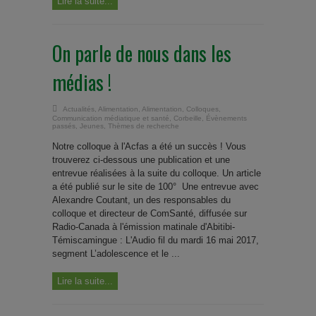
Lire la suite...
On parle de nous dans les
médias !
Actualités
,
Alimentation
,
Alimentation
,
Colloques
,
Communication médiatique et santé
,
Corbeille
,
Évènements
passés
,
Jeunes
,
Thèmes de recherche
Notre colloque à l'Acfas a été un succès ! Vous
trouverez ci-dessous une publication et une
entrevue réalisées à la suite du colloque. Un article
a été publié sur le site de 100° Une entrevue avec
Alexandre Coutant, un des responsables du
colloque et directeur de ComSanté, diffusée sur
Radio-Canada à l'émission matinale d'Abitibi-
Témiscamingue : L'Audio fil du mardi 16 mai 2017,
segment L’adolescence et le ...
Lire la suite...