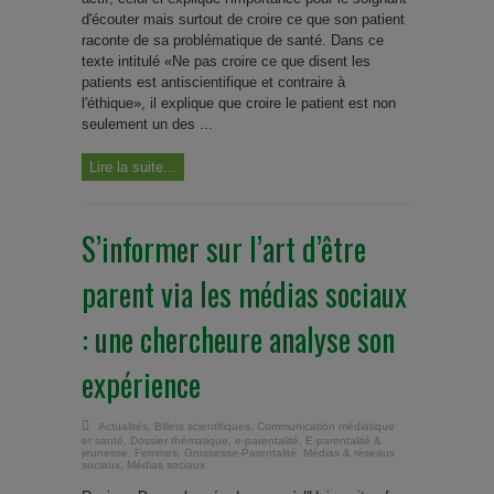
d'écouter mais surtout de croire ce que son patient
raconte de sa problématique de santé. Dans ce
texte intitulé «Ne pas croire ce que disent les
patients est antiscientifique et contraire à
l'éthique», il explique que croire le patient est non
seulement un des ...
Lire la suite...
S’informer sur l’art d’être
parent via les médias sociaux
: une chercheure analyse son
expérience
Actualités
,
Billets scientifiques
,
Communication médiatique
et santé
,
Dossier thématique
,
e-parentalité
,
E-parentalité &
jeunesse
,
Femmes
,
Grossesse-Parentalité
,
Médias & réseaux
sociaux
,
Médias sociaux