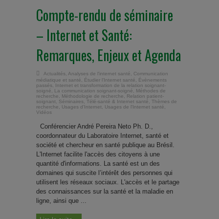
Compte-rendu de séminaire
– Internet et Santé:
Remarques, Enjeux et Agenda
Actualités
,
Analyses de l'internet santé
,
Communication
médiatique et santé
,
Étudier l’Internet santé
,
Évènements
passés
,
Internet et transformation de la relation soignant-
soigné
,
La communication soignant-soigné
,
Méthodes de
recherche
,
Méthodologie de recherche
,
Relation patient-
soignant
,
Séminaires
,
Télé-santé & Internet santé
,
Thèmes de
recherche
,
Usages d'Internet
,
Usages de l'Internet santé
,
Vidéos
Conférencier André Pereira Neto Ph. D.,
coordonnateur du Laboratoire Internet, santé et
société et chercheur en santé publique au Brésil.
L'Internet facilite l'accès des citoyens à une
quantité d'informations. La santé est un des
domaines qui suscite l’intérêt des personnes qui
utilisent les réseaux sociaux. L'accès et le partage
des connaissances sur la santé et la maladie en
ligne, ainsi que ...