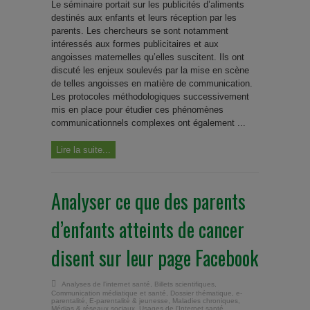
Le séminaire portait sur les publicités d’aliments
destinés aux enfants et leurs réception par les
parents. Les chercheurs se sont notamment
intéressés aux formes publicitaires et aux
angoisses maternelles qu’elles suscitent. Ils ont
discuté les enjeux soulevés par la mise en scène
de telles angoisses en matière de communication.
Les protocoles méthodologiques successivement
mis en place pour étudier ces phénomènes
communicationnels complexes ont également ...
Lire la suite...
Analyser ce que des parents
d’enfants atteints de cancer
disent sur leur page Facebook
Analyses de l'internet santé
,
Billets scientifiques
,
Communication médiatique et santé
,
Dossier thématique
,
e-
parentalité
,
E-parentalité & jeunesse
,
Maladies chroniques
,
Médias & réseaux sociaux
,
Usages de l'Internet santé