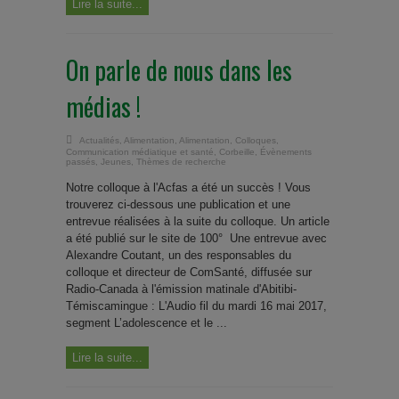
Lire la suite...
On parle de nous dans les
médias !
Actualités
,
Alimentation
,
Alimentation
,
Colloques
,
Communication médiatique et santé
,
Corbeille
,
Évènements
passés
,
Jeunes
,
Thèmes de recherche
Notre colloque à l'Acfas a été un succès ! Vous
trouverez ci-dessous une publication et une
entrevue réalisées à la suite du colloque. Un article
a été publié sur le site de 100° Une entrevue avec
Alexandre Coutant, un des responsables du
colloque et directeur de ComSanté, diffusée sur
Radio-Canada à l'émission matinale d'Abitibi-
Témiscamingue : L'Audio fil du mardi 16 mai 2017,
segment L’adolescence et le ...
Lire la suite...