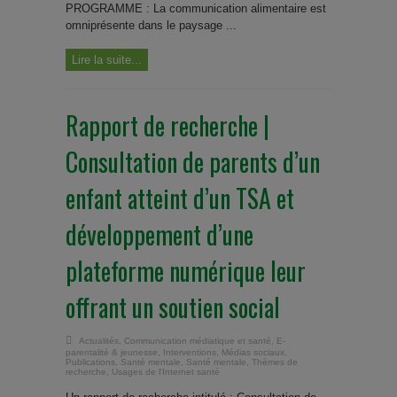
PROGRAMME : La communication alimentaire est
omniprésente dans le paysage ...
Lire la suite...
Rapport de recherche |
Consultation de parents d’un
enfant atteint d’un TSA et
développement d’une
plateforme numérique leur
offrant un soutien social
Actualités
,
Communication médiatique et santé
,
E-
parentalité & jeunesse
,
Interventions
,
Médias sociaux
,
Publications
,
Santé mentale
,
Santé mentale
,
Thèmes de
recherche
,
Usages de l'Internet santé