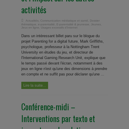
activités
Actualités
,
Communication médiatique et santé
,
Dossier
thématique
,
e-parentalité
,
E-parentalité & jeunesse
,
Jeunes
,
Jeux en ligne
,
Usages excessifs d'Internet
Dans un intéressant billet paru sur le blogue du
projet Parenting for a digital future, Mark Griffiths,
psychologue, professeur à la Nottingham Trent
University en études du jeu, et directeur de
l'International Gaming Research Unit, explique que
le temps passé devant l'écran, notamment à des
jeux en ligne n'est qu'une des dimensions à prendre
en compte et ne suffit pas pour déclarer qu'une ...
Lire la suite...
Conférence-midi –
Interventions par texto et