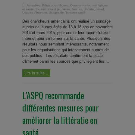
Actualités
,
Billets scientifiques
,
Communication médiatique
et santé
,
E-parentalité & jeunesse
,
Jeunes
,
Uncategorized
,
Usages d'Internet
,
Usages de l'Internet santé
Des chercheurs américains ont réalisé un sondage
auprès de jeunes âgés de 13 à 18 ans en novembre
2014 et mars 2015, pour cerner leur façon d'utiliser
Internet pour s'informer sur la santé. Plusieurs des
résultats nous semblent intéressants, notamment
pour les organisations qui interviennent auprès de
ces publics. Les résultats confirment la place
d'Internet parmi les sources que privilégient les ...
Lire la suite...
L’ASPQ recommande
différentes mesures pour
améliorer la littératie en
santé