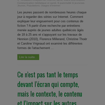
Communication médiatique et santé
,
E-parentalité & jeunesse
,
Jeunes
,
Populations
,
Usages d'Internet
Les jeunes passent de nombreuses heures chaque
jour à regarder des séries sur Internet. Comment
expliquer leur engouement pour ces contenus de
fiction ? A partir d'une recherche par entretiens
menée auprès de jeunes adultes québécois âgés
de 18 à 25 ans et s'appuyant sur les travaux de
Hennion (2010), Florence Millerand, Christine Thoër
et Caroline Vrignaud ont examiné les différentes
formes de l'attachement ...
Lire la suite...
Ce n’est pas tant le temps
devant l’écran qui compte,
mais le contexte, le contenu
et l’impact sur les autres