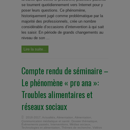
se tournent quotidiennement vers Internet pour y
poser leurs questions. Ce phénomène,
historiquement jugé comme problématique par la
majorité des professionnels, crée un nombre
considérable d’occasions d’intervention à qui sait
les saisir. En période de grands changements au
niveau de son ...
Lire la suite...
Compte rendu de séminaire –
Le phénomène « pro ana »:
Troubles alimentaires et
réseaux sociaux
2016-2017
,
Actualités
,
Alimentation
,
Alimentation
,
Communication médiatique et santé
,
Dossier thématique
,
Évènements passés
,
Interventions
,
Médias sociaux
,
Technologies et alimentation
,
Thèmes de recherche
,
Vidéos