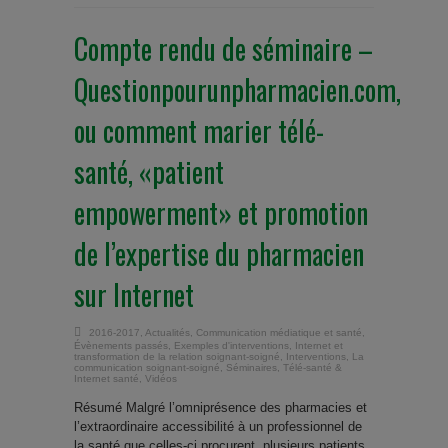
Compte rendu de séminaire –
Questionpourunpharmacien.com,
ou comment marier télé-
santé, «patient
empowerment» et promotion
de l’expertise du pharmacien
sur Internet
2016-2017
,
Actualités
,
Communication médiatique et santé
,
Évènements passés
,
Exemples d'interventions
,
Internet et
transformation de la relation soignant-soigné
,
Interventions
,
La
communication soignant-soigné
,
Séminaires
,
Télé-santé &
Internet santé
,
Vidéos
Résumé Malgré l’omniprésence des pharmacies et
l’extraordinaire accessibilité à un professionnel de
la santé que celles-ci procurent, plusieurs patients