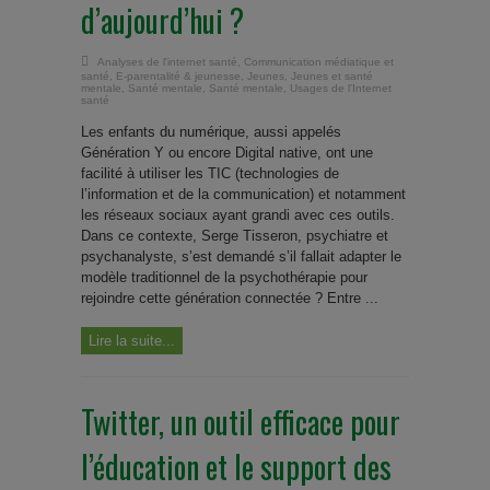
d’aujourd’hui ?
Analyses de l'internet santé
,
Communication médiatique et
santé
,
E-parentalité & jeunesse
,
Jeunes
,
Jeunes et santé
mentale
,
Santé mentale
,
Santé mentale
,
Usages de l'Internet
santé
Les enfants du numérique, aussi appelés
Génération Y ou encore Digital native, ont une
facilité à utiliser les TIC (technologies de
l’information et de la communication) et notamment
les réseaux sociaux ayant grandi avec ces outils.
Dans ce contexte, Serge Tisseron, psychiatre et
psychanalyste, s’est demandé s’il fallait adapter le
modèle traditionnel de la psychothérapie pour
rejoindre cette génération connectée ? Entre ...
Lire la suite...
Twitter, un outil efficace pour
l’éducation et le support des