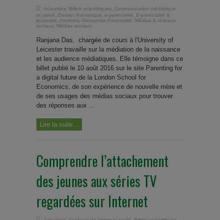
Actualités
,
Billets scientifiques
,
Communication médiatique
et santé
,
Dossier thématique
,
e-parentalité
,
E-parentalité &
jeunesse
,
Femmes
,
Grossesse-Parentalité
,
Médias & réseaux
sociaux
,
Médias sociaux
Ranjana Das, chargée de cours à l'University of
Leicester travaille sur la médiation de la naissance
et les audience médiatiques. Elle témoigne dans ce
billet publié le 10 août 2016 sur le site Parenting for
a digital future de la London School for
Economics, de son expérience de nouvelle mère et
de ses usages des médias sociaux pour trouver
des réponses aux ...
Lire la suite...
Comprendre l’attachement
des jeunes aux séries TV
regardées sur Internet
Actualités
,
Analyses de l'internet santé
,
Billets scientifiques
,