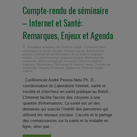
Compte-rendu de séminaire
– Internet et Santé:
Remarques, Enjeux et Agenda
Actualités
,
Analyses de l'internet santé
,
Communication
médiatique et santé
,
Étudier l’Internet santé
,
Évènements
passés
,
Internet et transformation de la relation soignant-
soigné
,
La communication soignant-soigné
,
Méthodes de
recherche
,
Méthodologie de recherche
,
Relation patient-
soignant
,
Séminaires
,
Télé-santé & Internet santé
,
Thèmes de
recherche
,
Usages d'Internet
,
Usages de l'Internet santé
,
Vidéos
Conférencier André Pereira Neto Ph. D.,
coordonnateur du Laboratoire Internet, santé et
société et chercheur en santé publique au Brésil.
L'Internet facilite l'accès des citoyens à une
quantité d'informations. La santé est un des
domaines qui suscite l’intérêt des personnes qui
utilisent les réseaux sociaux. L'accès et le partage
des connaissances sur la santé et la maladie en
ligne, ainsi que ...