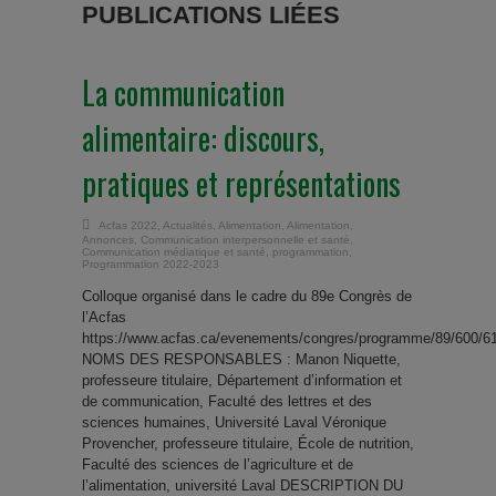
PUBLICATIONS LIÉES
La communication
alimentaire: discours,
pratiques et représentations
Acfas 2022
,
Actualités
,
Alimentation
,
Alimentation
,
Annonces
,
Communication interpersonnelle et santé
,
Communication médiatique et santé
,
programmation
,
Programmation 2022-2023
Colloque organisé dans le cadre du 89e Congrès de
l’Acfas
https://www.acfas.ca/evenements/congres/programme/89/600/6
NOMS DES RESPONSABLES : Manon Niquette,
professeure titulaire, Département d’information et
de communication, Faculté des lettres et des
sciences humaines, Université Laval Véronique
Provencher, professeure titulaire, École de nutrition,
Faculté des sciences de l’agriculture et de
l’alimentation, université Laval DESCRIPTION DU