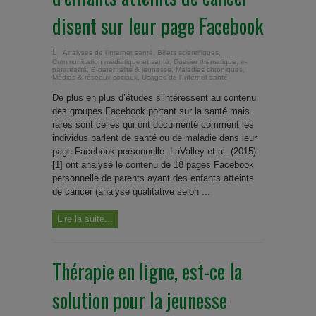
disent sur leur page Facebook
Analyses de l'internet santé
,
Billets scientifiques
,
Communication médiatique et santé
,
Dossier thématique
,
e-
parentalité
,
E-parentalité & jeunesse
,
Maladies chroniques
,
Médias & réseaux sociaux
,
Usages de l'Internet santé
De plus en plus d’études s’intéressent au contenu
des groupes Facebook portant sur la santé mais
rares sont celles qui ont documenté comment les
individus parlent de santé ou de maladie dans leur
page Facebook personnelle. LaValley et al. (2015)
[1] ont analysé le contenu de 18 pages Facebook
personnelle de parents ayant des enfants atteints
de cancer (analyse qualitative selon ...
Lire la suite...
Thérapie en ligne, est-ce la
solution pour la jeunesse