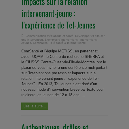
impacts sur la relation
intervenant-jeune :
l’expérience de Tel-Jeunes
Communication médiatique et santé
,
Développer et diffuser
une intervention
,
Exemples d'interventions
,
Interventions
,
Jeunes
,
Séminaires
,
Télé-santé & Internet santé
ComSanté et l’équipe METISS, en partenariat
avec l’UQAM, le Centre de recherche SHERPA et
le CIUSSS Centre-Ouest-de-l’Ile-de-Montréal ont le
plaisir de vous inviter à une conférence-midi portant
sur "Interventions par texto et impacts sur la
relation intervenant-jeune : l’expérience de Tel-
Jeunes". En 2013, Tel-jeunes s’est doté d’un
nouveau mode d’intervention brève par texto pour
rejoindre les jeunes de 12 à 18 ans. ...
Lire la suite...
Authentiques, drôles et