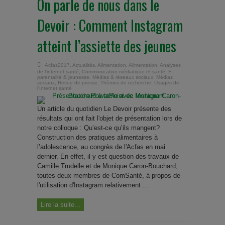
On parle de nous dans le
Devoir : Comment Instagram
atteint l’assiette des jeunes
Acfas2017
,
Actualités
,
Alimentation
,
Alimentation
,
Analyses
de l'internet santé
,
Communication médiatique et santé
,
E-
parentalité & jeunesse
,
Médias & réseaux sociaux
,
Médias
sociaux
,
Revue de presse
,
Thèmes de recherche
,
Usages de
l'Internet santé
Un article du quotidien Le Devoir présente des
résultats qui ont fait l'objet de présentation lors de
notre colloque : Qu’est-ce qu’ils mangent?
Construction des pratiques alimentaires à
l’adolescence, au congrès de l'Acfas en mai
dernier. En effet, il y est question des travaux de
Camille Trudelle et de Monique Caron-Bouchard,
toutes deux membres de ComSanté, à propos de
l'utilisation d'Instagram relativement ...
Lire la suite...