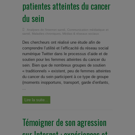
patientes atteintes du cancer
du sein
Analyses de l'internet santé
,
Communication médiatique et
santé
,
Maladies chroniques
,
Médias & réseaux sociaux
Des chercheurs ont réalisé une étude afin de
comprendre l’utilité et l’efficacité du réseau social
numérique Twitter dans le processus d’aide et de
soutien pour les femmes atteintes du cancer du
sein. Bien que de nombreux groupes de soutien
« traditionnels » existent, peu de femmes atteintes
du cancer du sein participent à ce type de groupe
(moments inopportuns, transport, garde d’enfants,
...
Lire la suite...
Témoigner de son agression
sur Internet : expériences et