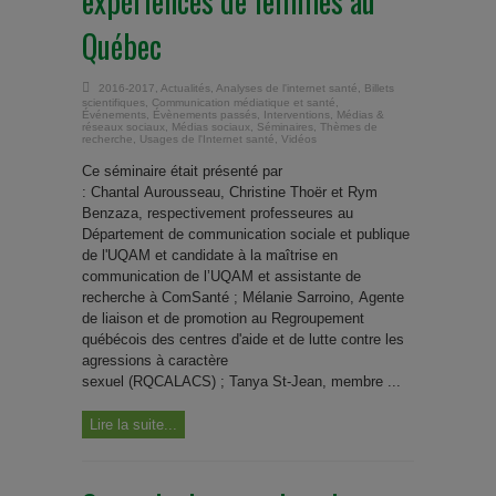
expériences de femmes au
Québec
2016-2017
,
Actualités
,
Analyses de l'internet santé
,
Billets
scientifiques
,
Communication médiatique et santé
,
Événements
,
Évènements passés
,
Interventions
,
Médias &
réseaux sociaux
,
Médias sociaux
,
Séminaires
,
Thèmes de
recherche
,
Usages de l'Internet santé
,
Vidéos
Ce séminaire était présenté par
: Chantal Aurousseau, Christine Thoër et Rym
Benzaza, respectivement professeures au
Département de communication sociale et publique
de l'UQAM et candidate à la maîtrise en
communication de l’UQAM et assistante de
recherche à ComSanté ; Mélanie Sarroino, Agente
de liaison et de promotion au Regroupement
québécois des centres d'aide et de lutte contre les
agressions à caractère
sexuel (RQCALACS) ; Tanya St-Jean, membre ...
Lire la suite...